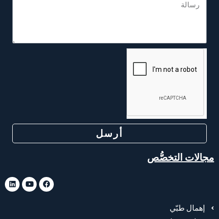
أرسل
مجالات التخصُّص
إهمال طبّي