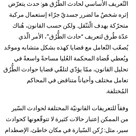
التّعريف الأساسي لحادث الطُّرُق هو: حدث يتعرّض
إثره شخصٌ ما لضرر جسديّ جرّاء إستعمال مركبة
متحرّكة بهدف الّتنّقل. ولكن حسب القانون، هُناك
عدّة طُرق لتعريف “حادث الطُّرُق”، الأمر الّذي
يُصعّب التّعامل مع قضايا كهذه بشكل متشابه وموحّد
ويُعطي قُضاة المحكمة العُليا مساحةً واسعةً في
تحليل القانون، ممّا يؤدّي لتلقّي قضايا حوادث الطُّرُق
تعامل مختلف وأحياناً متناقض في المحاكم
المُختلفة.
وفقاً للتعريفات القانونيّة المختلفة لحوادث السّير
من الممكن إعتبار حالات كثيرة لا تتوقّعونها كحوادث
سير، مثل: رُكن السّيارة في مكان خاطئ، الإصطدام