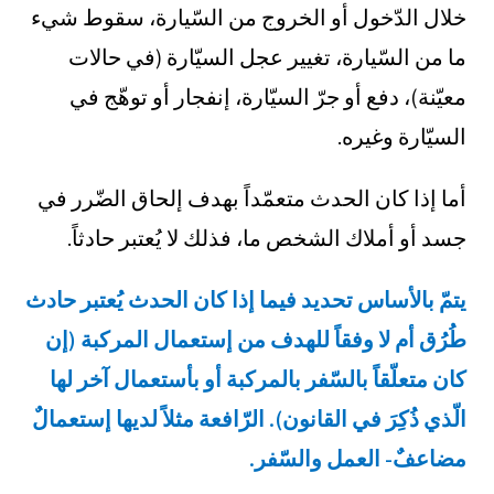
خلال الدّخول أو الخروج من السّيارة، سقوط شيء
ما من السّيارة، تغيير عجل السيّارة (في حالات
معيّنة)، دفع أو جرّ السيّارة، إنفجار أو توهّج في
السيّارة وغيره.
أما إذا كان الحدث متعمّداً بهدف إلحاق الضّرر في
جسد أو أملاك الشخص ما، فذلك لا يُعتبر حادثاً.
يتمّ بالأساس تحديد فيما إذا كان الحدث يُعتبر حادث
طُرُق أم لا وفقاً للهدف من إستعمال المركبة (إن
كان متعلّقاً بالسّفر بالمركبة أو بأستعمال آخر لها
الّذي ذُكِرَ في القانون). الرّافعة مثلاً لديها إستعمالٌ
مضاعفٌ- العمل والسّفر.