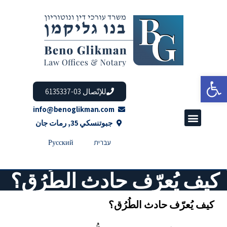
Open toolbar
للإتّصال 03-6135337
info@benoglikman.com
جبوتنسكي 35, رمات جان
עברית
Русский
كيف يُعرّف حادث الطُرُق؟
كيف يُعرّف حادث الطُرُق؟